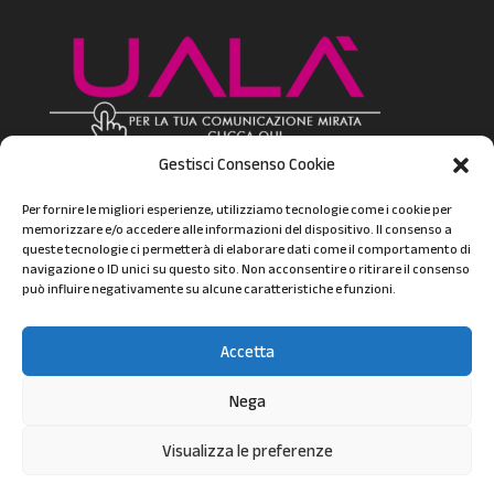
Gestisci Consenso Cookie
Per fornire le migliori esperienze, utilizziamo tecnologie come i cookie per
memorizzare e/o accedere alle informazioni del dispositivo. Il consenso a
Seguici!
queste tecnologie ci permetterà di elaborare dati come il comportamento di
navigazione o ID unici su questo sito. Non acconsentire o ritirare il consenso
può influire negativamente su alcune caratteristiche e funzioni.
Accetta
Nega
Autoriparazioni Simioni | P.iva 06205090019 |
Visualizza le preferenze
Copyright 2019 | Powered by
UALA'
|
Privacy Policy